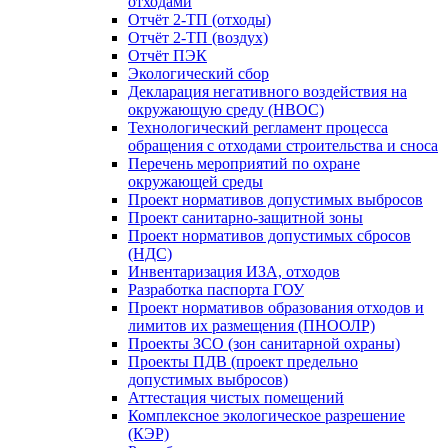
отходами
Отчёт 2-ТП (отходы)
Отчёт 2-ТП (воздух)
Отчёт ПЭК
Экологический сбоp
Декларация негативного воздействия на
окружающую среду (НВОС)
Технологический регламент процесса
обращения c отходами строительства и сноса
Перечень мероприятий по охране
окружающей среды
Проект нормативов допустимых выбросов
Проект санитарно-защитной зоны
Проект нормативов допустимых сбросов
(НДС)
Инвентаризация ИЗА, отходов
Разработка паспорта ГОУ
Проект нормативов образования отходов и
лимитов их размещения (ПНООЛР)
Проекты ЗСО (зон санитарной охраны)
Проекты ПДВ (проект предельно
допустимых выбросов)
Аттестация чистых помещений
Комплексное экологическое разрешение
(КЭР)