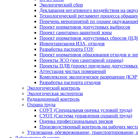
Экологический сбоp
Декларация негативного воздействия на ок
Технологический регламент процесса обращен
Перечень мероприятий по охране окружающе
Проект нормативов допустимых выбросов
Проект санитарно-защитной зоны
Проект нормативов допустимых сбросов (НД
Инвентаризация ИЗА, отходов
Разработка паспорта ГОУ
Проект нормативов образования отходов и 
Проекты ЗСО (зон санитарной охраны)
Проекты ПДВ (проект предельно допустимых
Аттестация чистых помещений
Комплексное экологическое разрешение (КЭР
Разработка паспорта отходов
Экологический контроль
Экологическая экспертиза
Радиационный контроль
Охрана труда
СОУТ (Специальная оценка условий труда)
СУОТ (Система управления охраной труда)
Оценка профессиональных рисков
Производственный контроль на рабочих мест
Утилизация, обезвреживание, транспортирование, о
Лабораторный центр