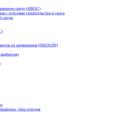
ружающую среду (НВОС)
ия c отходами строительства и сноса
й среды
С)
лимитов их размещения (ПНООЛР)
 выбросов)
)
ах
бработка, сбор отходов