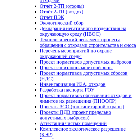
отходами
Отчёт 2-ТП (отходы)
Отчёт 2-ТП (воздух)
Отчёт ПЭК
Экологический сбоp
Декларация негативного воздействия на
окружающую среду (НВОС)
Технологический регламент процесса
обращения c отходами строительства и сноса
Перечень мероприятий по охране
окружающей среды
Проект нормативов допустимых выбросов
Проект санитарно-защитной зоны
Проект нормативов допустимых сбросов
(НДС)
Инвентаризация ИЗА, отходов
Разработка паспорта ГОУ
Проект нормативов образования отходов и
лимитов их размещения (ПНООЛР)
Проекты ЗСО (зон санитарной охраны)
Проекты ПДВ (проект предельно
допустимых выбросов)
Аттестация чистых помещений
Комплексное экологическое разрешение
(КЭР)