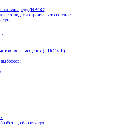
ружающую среду (НВОС)
ия c отходами строительства и сноса
й среды
С)
лимитов их размещения (ПНООЛР)
 выбросов)
)
ах
бработка, сбор отходов