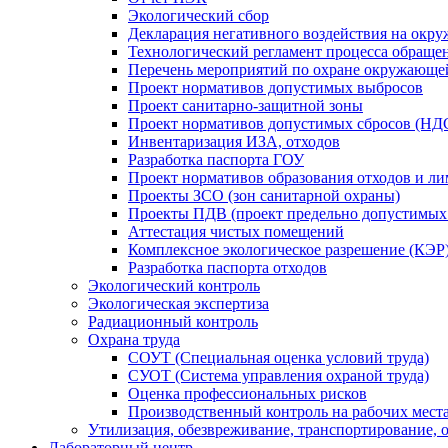
Экологический сбоp
Декларация негативного воздействия на ок
Технологический регламент процесса обращен
Перечень мероприятий по охране окружающе
Проект нормативов допустимых выбросов
Проект санитарно-защитной зоны
Проект нормативов допустимых сбросов (НД
Инвентаризация ИЗА, отходов
Разработка паспорта ГОУ
Проект нормативов образования отходов и 
Проекты ЗСО (зон санитарной охраны)
Проекты ПДВ (проект предельно допустимых
Аттестация чистых помещений
Комплексное экологическое разрешение (КЭР
Разработка паспорта отходов
Экологический контроль
Экологическая экспертиза
Радиационный контроль
Охрана труда
СОУТ (Специальная оценка условий труда)
СУОТ (Система управления охраной труда)
Оценка профессиональных рисков
Производственный контроль на рабочих мест
Утилизация, обезвреживание, транспортирование, о
Лабораторный центр